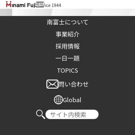
MENU
since 1944
南富士株式会社
南富士について
事業紹介
採用情報
一日一題
お問い合わせフォーム
TOPICS
問い合わせ
TOP
>
お問い合わせフォーム
以下のフォームに必要事項をご記入の上、ご応募ください。
Global
応募内容を確認後、担当者より今後についてご連絡させていただ
きます。
＊は必須項目です。