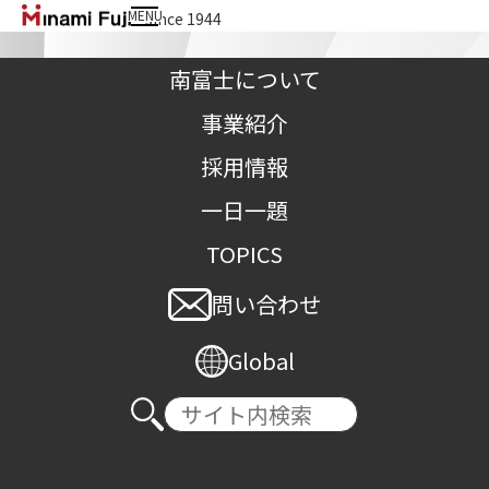
MENU
since 1944
南富士株式会社
南富士について
事業紹介
採用情報
一日一題
奇をてらわず、あくまで本質を
TOPICS
問い合わせ
TOP
>
一日一題
>
奇をてらわず、あくまで本質を
Global