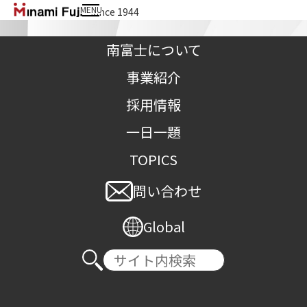
MENU
since 1944
南富士株式会社
南富士について
事業紹介
採用情報
一日一題
経営は簡単
TOPICS
問い合わせ
TOP
>
一日一題
>
経営は簡単
Global