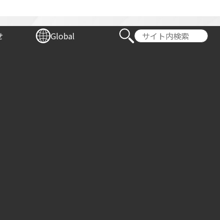
ICS
せ
Global
Select Language
▼