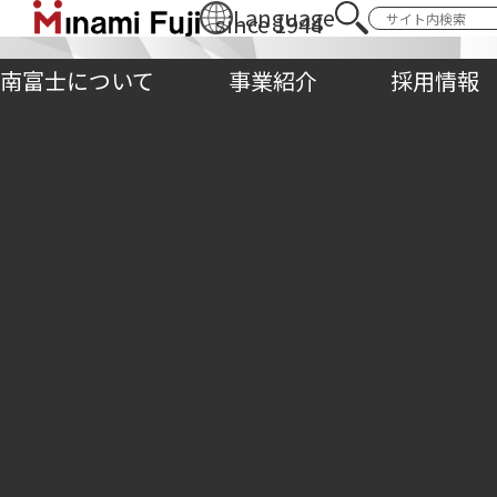
Language
since 1944
南富士株式会社
南富士について
南富士について
事業紹介
事業紹介
採用情報
現象でなく本質を
TOP
>
一日一題
>
現象でなく本質を