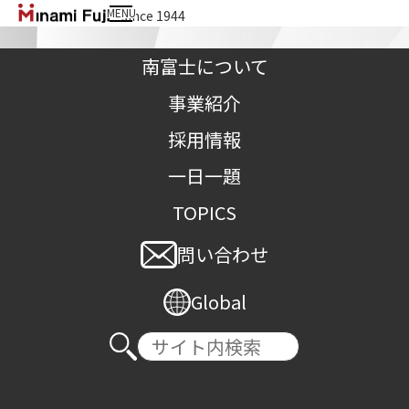
MENU
since 1944
南富士株式会社
南富士について
事業紹介
採用情報
一日一題
差別はダメ。区別は必要。
TOPICS
問い合わせ
TOP
>
一日一題
>
差別はダメ。区別は必要。
Global