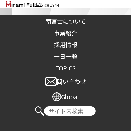
MENU
since 1944
南富士株式会社
南富士について
事業紹介
採用情報
一日一題
市場（大きな市場で戦う）
TOPICS
問い合わせ
TOP
>
一日一題
>
市場（大きな市場で戦う）
Global